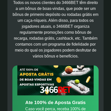
Todos os novos clientes do 3466BET têm direito
a um bônus de boas-vindas, que pode ser um
bônus de primeiro depósito ou rodadas grátis em
um caça-níqueis. Além disso, para todos os
jogadores atuais, o 3466BET organiza
regularmente promoções como bônus de
recarga, rodadas grátis, cashback, etc. Também
contamos com um programa de fidelidade por
meio do qual os jogadores podem desfrutar de
vários bônus e benefícios.
Ate 100% de Aposta Gratis
Caso você perca, receba 100% de