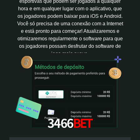
esportivas que podem ser jogados a qualquer
hora e em qualquer lugar com o aplicativo, que
os jogadores podem baixar para iOS e Android.
Você só precisa de uma conexão com a Internet
e está pronto para começar! Atualizaremos e
otimizaremos regularmente o software para que
os jogadores possam desfrutar do software de
jogo mais suave.