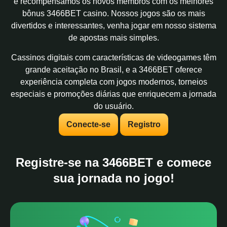
e recompensamos os novos membros com os melhores
bônus 3466BET casino. Nossos jogos são os mais
divertidos e interessantes, venha jogar em nosso sistema
de apostas mais simples.
Cassinos digitais com características de videogames têm
grande aceitação no Brasil, e a 3466BET oferece
experiência completa com jogos modernos, torneios
especiais e promoções diárias que enriquecem a jornada
do usuário.
Conecte-se
Registro
Registre-se na 3466BET e comece
sua jornada no jogo!