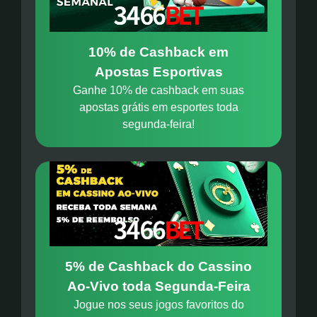
10% de Cashback em
Apostas Esportivas
Ganhe 10% de cashback em suas
apostas grátis em esportes toda
segunda-feira!
5% de Cashback do Cassino
Ao-Vivo toda Segunda-Feira
Jogue nos seus jogos favoritos do