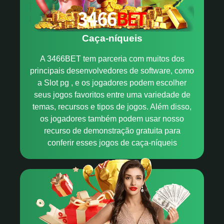
Caça-níqueis
A 3466BET tem parceria com muitos dos
principais desenvolvedores de software, como
a Slot pg , e os jogadores podem escolher
seus jogos favoritos entre uma variedade de
temas, recursos e tipos de jogos. Além disso,
os jogadores também podem usar nosso
recurso de demonstração gratuita para
conferir esses jogos de caça-níqueis