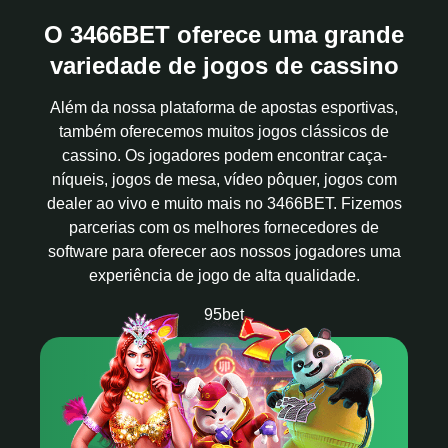
O 3466BET oferece uma grande
variedade de jogos de cassino
Além da nossa plataforma de apostas esportivas,
também oferecemos muitos jogos clássicos de
cassino. Os jogadores podem encontrar caça-
níqueis, jogos de mesa, vídeo pôquer, jogos com
dealer ao vivo e muito mais no 3466BET. Fizemos
parcerias com os melhores fornecedores de
software para oferecer aos nossos jogadores uma
experiência de jogo de alta qualidade.
95bet