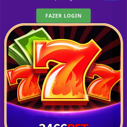
FAZER LOGIN