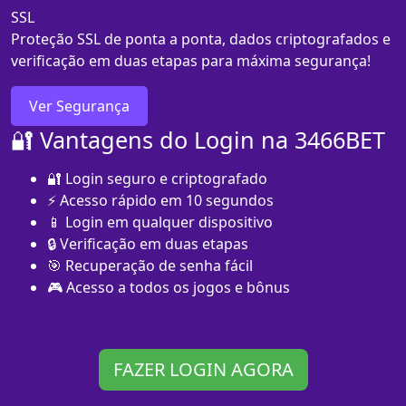
SSL
Proteção SSL de ponta a ponta, dados criptografados e
verificação em duas etapas para máxima segurança!
Ver Segurança
🔐 Vantagens do Login na 3466BET
🔐 Login seguro e criptografado
⚡ Acesso rápido em 10 segundos
📱 Login em qualquer dispositivo
🔒 Verificação em duas etapas
🎯 Recuperação de senha fácil
🎮 Acesso a todos os jogos e bônus
FAZER LOGIN AGORA