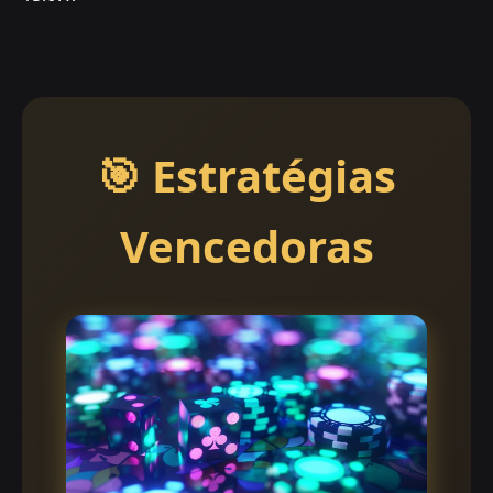
🎯 Estratégias
Vencedoras