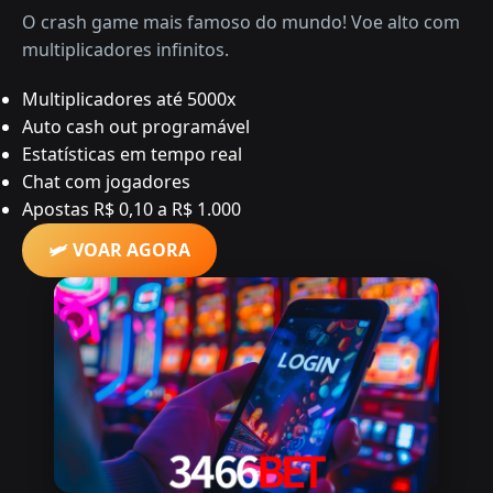
O crash game mais famoso do mundo! Voe alto com
multiplicadores infinitos.
Multiplicadores até 5000x
Auto cash out programável
Estatísticas em tempo real
Chat com jogadores
Apostas R$ 0,10 a R$ 1.000
🛩️ VOAR AGORA