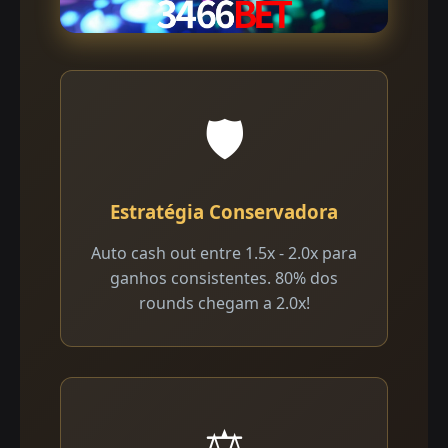
🛡️
Estratégia Conservadora
Auto cash out entre 1.5x - 2.0x para
ganhos consistentes. 80% dos
rounds chegam a 2.0x!
⚖️