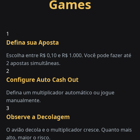
Games
1
Defina sua Aposta
Escolha entre R$ 0,10 e R$ 1.000. Você pode fazer até
2 apostas simultâneas.
2
Configure Auto Cash Out
Defina um multiplicador automático ou jogue
manualmente.
3
Observe a Decolagem
O avião decola e o multiplicador cresce. Quanto mais
alto, maior o risco.