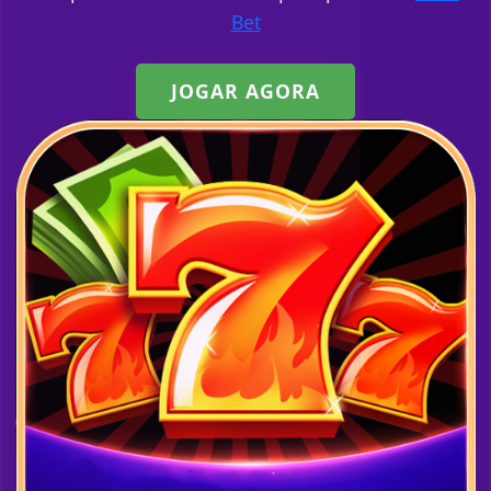
Bet
JOGAR AGORA