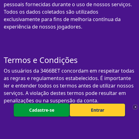
pessoais fornecidas durante o uso de nossos serviços.
Todos os dados coletados são utilizados
exclusivamente para fins de melhoria contínua da
experiência de nossos jogadores.
Termos e Condições
Os usuários da 3466BET concordam em respeitar todas
as regras e regulamentos estabelecidos. É importante
ler e entender todos os termos antes de utilizar nossos
serviços. A violação destes termos pode resultar em
penalizações ou na suspensão da conta.
X
Cadastre-se
Entrar