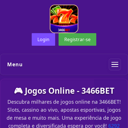
Login
Registrar-se
Menu
🎮 Jogos Online - 3466BET
Descubra milhares de jogos online na 3466BET!
Slots, cassino ao vivo, apostas esportivas, jogos
de mesa e muito mais. Uma experiência de jogo
completa e diversificada espera por você!
6292