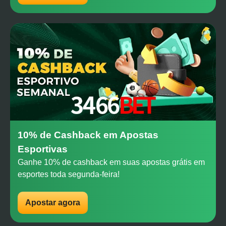
10% de Cashback em Apostas
Esportivas
Ganhe 10% de cashback em suas apostas grátis em
esportes toda segunda-feira!
Apostar agora