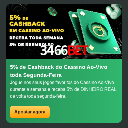
5% de Cashback do Cassino Ao-Vivo
toda Segunda-Feira
Jogue nos seus jogos favoritos do Cassino Ao-Vivo
durante a semana e receba 5% de DINHEIRO REAL
de volta toda segunda-feira.
Apostar agora