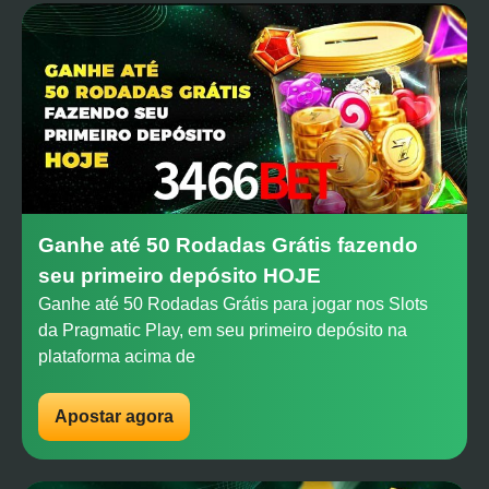
Ganhe até 50 Rodadas Grátis fazendo
seu primeiro depósito HOJE
Ganhe até 50 Rodadas Grátis para jogar nos Slots
da Pragmatic Play, em seu primeiro depósito na
plataforma acima de
Apostar agora