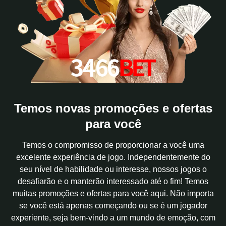
Temos novas promoções e ofertas
para você
Temos o compromisso de proporcionar a você uma
excelente experiência de jogo. Independentemente do
seu nível de habilidade ou interesse, nossos jogos o
desafiarão e o manterão interessado até o fim! Temos
muitas promoções e ofertas para você aqui. Não importa
se você está apenas começando ou se é um jogador
experiente, seja bem-vindo a um mundo de emoção, com