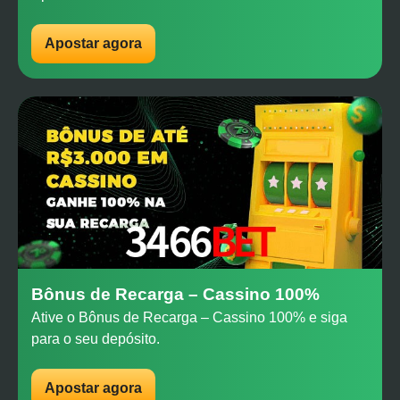
Apostar agora
Bônus de Recarga – Cassino 100%
Ative o Bônus de Recarga – Cassino 100% e siga
para o seu depósito.
Apostar agora