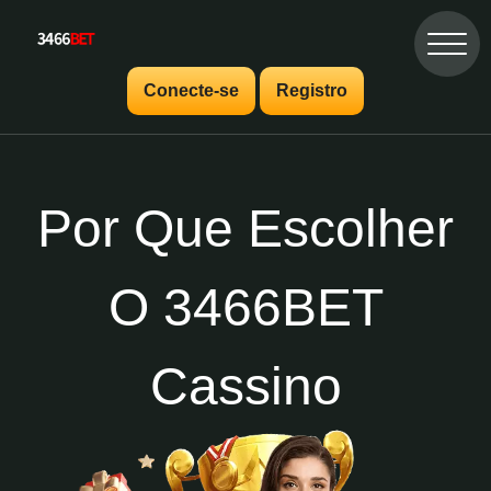
Conecte-se
Registro
Por Que Escolher
O 3466BET
Cassino