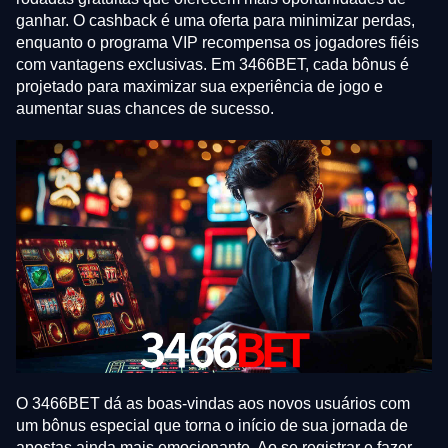
ganhar. O cashback é uma oferta para minimizar perdas,
enquanto o programa VIP recompensa os jogadores fiéis
com vantagens exclusivas. Em 3466BET, cada bônus é
projetado para maximizar sua experiência de jogo e
aumentar suas chances de sucesso.
O 3466BET dá as boas-vindas aos novos usuários com
um bônus especial que torna o início de sua jornada de
apostas ainda mais emocionante. Ao se registrar e fazer