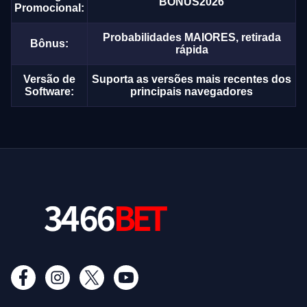
BONUS2026
Promocional:
Probabilidades MAIORES, retirada
Bônus:
rápida
Versão de
Suporta as versões mais recentes dos
Software:
principais navegadores