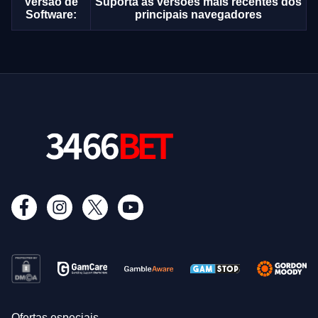
Versão de
Suporta as versões mais recentes dos
Software:
principais navegadores
Ofertas especiais