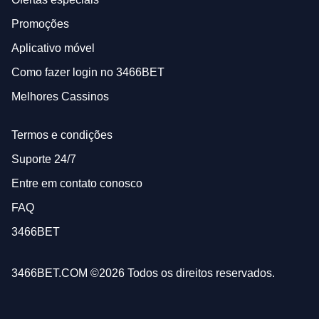
Promoções
Aplicativo móvel
Como fazer login no 3466BET
Melhores Cassinos
Termos e condições
Suporte 24/7
Entre em contato conosco
FAQ
3466BET
3466BET.COM ©2026 Todos os direitos reservados.