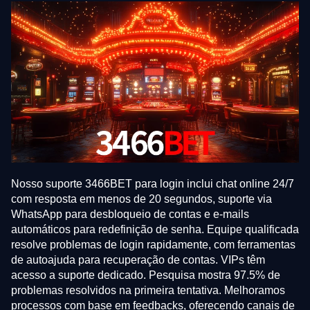
Nosso suporte 3466BET para login inclui chat online 24/7
com resposta em menos de 20 segundos, suporte via
WhatsApp para desbloqueio de contas e e-mails
automáticos para redefinição de senha. Equipe qualificada
resolve problemas de login rapidamente, com ferramentas
de autoajuda para recuperação de contas. VIPs têm
acesso a suporte dedicado. Pesquisa mostra 97.5% de
problemas resolvidos na primeira tentativa. Melhoramos
processos com base em feedbacks, oferecendo canais de