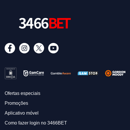
Ofertas especiais
Promoções
Aplicativo móvel
Como fazer login no 3466BET