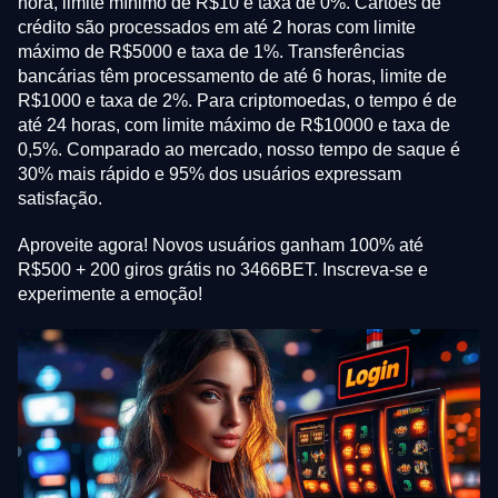
hora, limite mínimo de R$10 e taxa de 0%. Cartões de
crédito são processados em até 2 horas com limite
máximo de R$5000 e taxa de 1%. Transferências
bancárias têm processamento de até 6 horas, limite de
R$1000 e taxa de 2%. Para criptomoedas, o tempo é de
até 24 horas, com limite máximo de R$10000 e taxa de
0,5%. Comparado ao mercado, nosso tempo de saque é
30% mais rápido e 95% dos usuários expressam
satisfação.
Aproveite agora! Novos usuários ganham 100% até
R$500 + 200 giros grátis no 3466BET. Inscreva-se e
experimente a emoção!