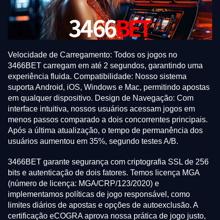
Velocidade de Carregamento: Todos os jogos no
3466BET carregam em até 2 segundos, garantindo uma
experiência fluida. Compatibilidade: Nosso sistema
suporta Android, iOS, Windows e Mac, permitindo apostas
em qualquer dispositivo. Design de Navegação: Com
interface intuitiva, nossos usuários acessam jogos em
menos passos comparado a dois concorrentes principais.
Após a última atualização, o tempo de permanência dos
usuários aumentou em 35%, segundo testes A/B.
3466BET garante segurança com criptografia SSL de 256
bits e autenticação de dois fatores. Temos licença MGA
(número de licença: MGA/CRP/123/2020) e
implementamos políticas de jogo responsável, como
limites diários de apostas e opções de autoexclusão. A
certificação eCOGRA aprova nossa prática de jogo justo,