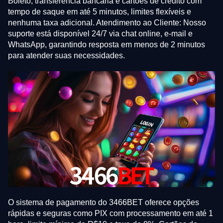
Boleto, transferência bancária e cartões de crédito com
tempo de saque em até 5 minutos, limites flexíveis e
nenhuma taxa adicional. Atendimento ao Cliente: Nosso
suporte está disponível 24/7 via chat online, e-mail e
WhatsApp, garantindo resposta em menos de 2 minutos
para atender suas necessidades.
O sistema de pagamento do 3466BET oferece opções
rápidas e seguras como PIX com processamento em até 1