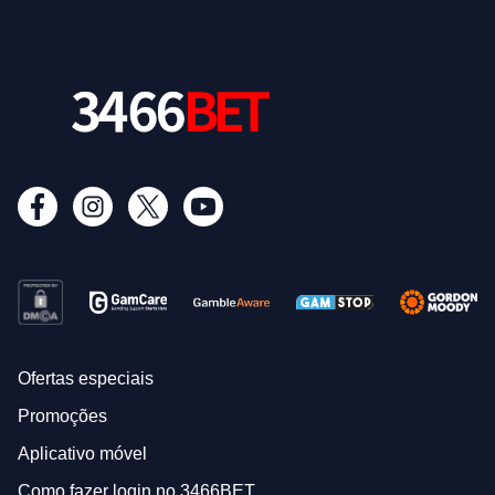
Ofertas especiais
Promoções
Aplicativo móvel
Como fazer login no 3466BET