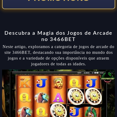
Descubra a Magia dos Jogos de Arcade
no 3466BET
Neste artigo, exploramos a categoria de jogos de arcade do
site 3466BET, destacando sua importância no mundo dos
jogos e a variedade de opções disponíveis que atraem
jogadores de todas as idades.