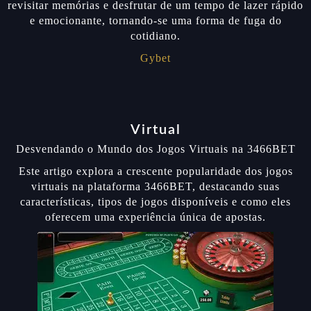
revisitar memórias e desfrutar de um tempo de lazer rápido
e emocionante, tornando-se uma forma de fuga do
cotidiano.
Gybet
Virtual
Desvendando o Mundo dos Jogos Virtuais na 3466BET
Este artigo explora a crescente popularidade dos jogos
virtuais na plataforma 3466BET, destacando suas
características, tipos de jogos disponíveis e como eles
oferecem uma experiência única de apostas.