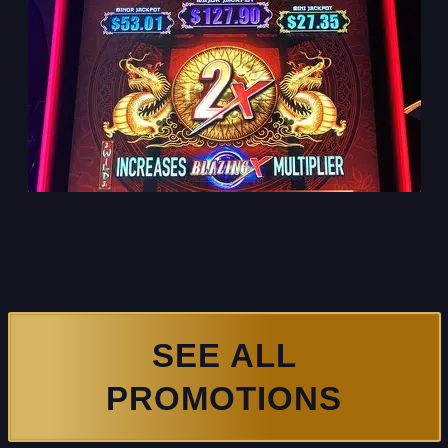
SEE ALL
PROMOTIONS