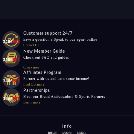
Customer support 24/7
have a question ? Speak to our agent online
Contact CS
New Member Guide
Check out FAQ and guides
Check now
Affiliates Program
Partner with us and earn some income!
Find Out more
Partnerships
Meet our Brand Ambassadors & Sports Partners
Learnt more
Info