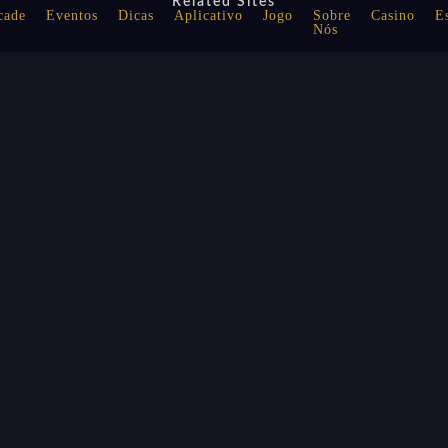
Related Sites
cade
Eventos
Dicas
Aplicativo
Jogo
Sobre
Casino
E
Nós