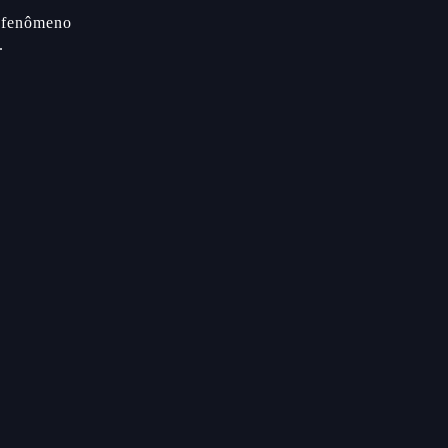
m fenômeno
.