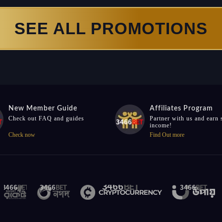
SEE ALL PROMOTIONS
New Member Guide
Affiliates Program
Check out FAQ and guides
Partner with us and earn
income!
Check now
Find Out more