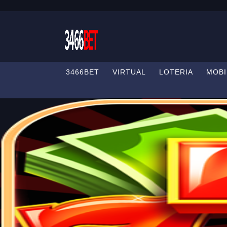
3466BET
VIRTUAL
LOTERIA
MOBI