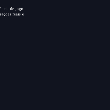
ência de jogo
rações reais e