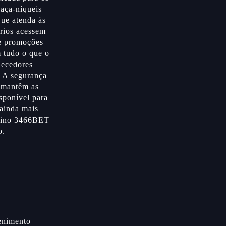
aça-níqueis
que atenda às
ários acessem
e promoções
m tudo o que o
necedores
. A segurança
 mantêm as
sponível para
ainda mais
ssino 3466BET
o.
enimento