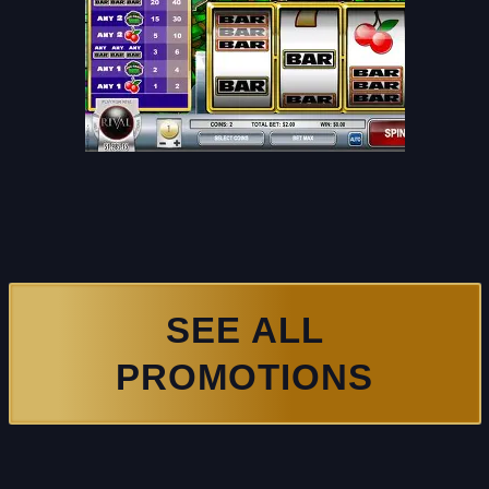
SEE ALL
PROMOTIONS