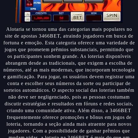
Alotaria se tornou uma das categorias mais populares no
site de apostas 3466BET, atraindo jogadores em busca de
fortuna e emoção. Esta categoria oferece uma variedade de
jogos que prometem prêmios substanciais, permitindo que
os participantes sonhem grande. As loterias disponíveis
abrangem desde as tradicionais, que exigem a escolha de
números, até as mais modernas, que incorporam tecnologia
e gamificação. Para jogar, os usuários devem registrar uma
conta e escolher seus números da sorte ou participar de
sorteios automáticos. O aspecto social das loterias também
não deve ser negligenciado, pois as pessoas costumam
discutir estratégias e resultados em fóruns e redes sociais,
criando uma comunidade ativa. Além disso, a 3466BET
frequentemente oferece promoções e bônus em jogos de
loteria, tornando a seção ainda mais atraente para novos
jogadores. Com a possibilidade de ganhar prêmios que
mudam vidas, a lotaria na 3466BET é mais do que um