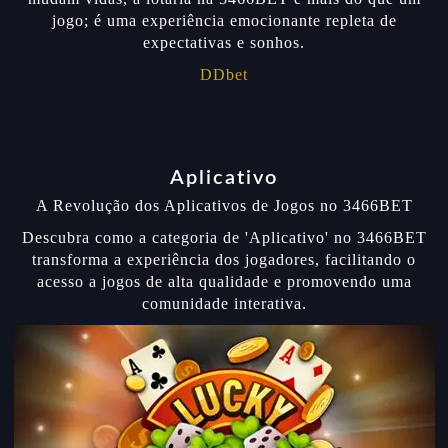
jogo; é uma experiência emocionante repleta de
expectativas e sonhos.
DDbet
Aplicativo
A Revolução dos Aplicativos de Jogos no 3466BET
Descubra como a categoria de 'Aplicativo' no 3466BET
transforma a experiência dos jogadores, facilitando o
acesso a jogos de alta qualidade e promovendo uma
comunidade interativa.