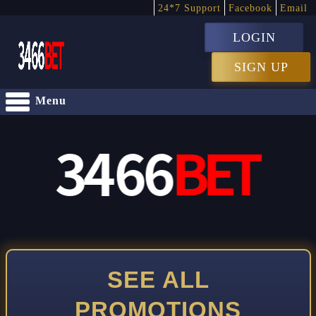
24*7 Support
Facebook
Email
LOGIN
SIGN UP
Menu
SEE ALL
PROMOTIONS