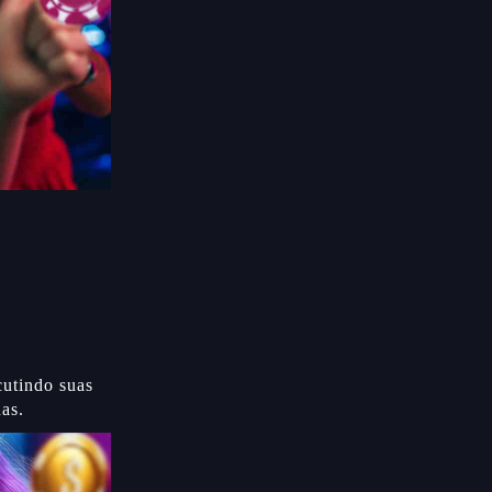
cutindo suas
das.