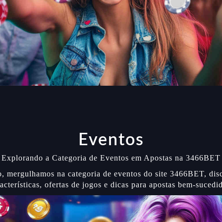
Eventos
Explorando a Categoria de Eventos em Apostas na 3466BET
o, mergulhamos na categoria de eventos do site 3466BET, dis
acterísticas, ofertas de jogos e dicas para apostas bem-sucedi