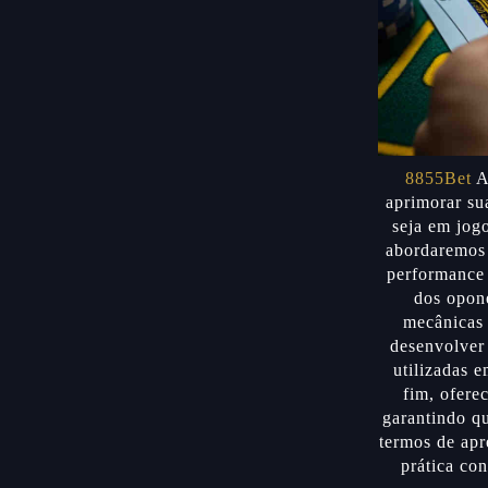
8855Bet
As
aprimorar su
seja em jog
abordaremos 
performance 
dos opone
mecânicas 
desenvolver 
utilizadas 
fim, ofere
garantindo q
termos de apr
prática co