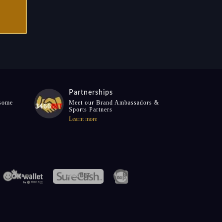
Partnerships
 some
Meet our Brand Ambassadors &
Sports Partners
Learnt more