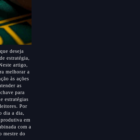
 que deseja
e estratégia,
este artigo,
ra melhorar a
ação às ações
ntender as
-chave para
e estratégias
eitores. Por
 dia a dia,
 produtiva em
ombinada com a
o mestre do