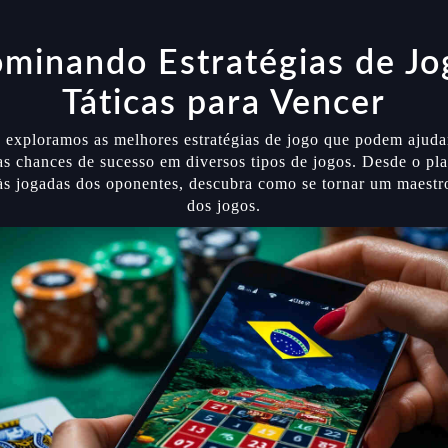
minando Estratégias de Jo
Táticas para Vencer
, exploramos as melhores estratégias de jogo que podem ajuda
s chances de sucesso em diversos tipos de jogos. Desde o pl
às jogadas dos oponentes, descubra como se tornar um maestr
dos jogos.