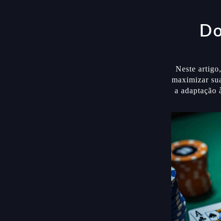
Do
Neste artigo
maximizar sua
a adaptação 