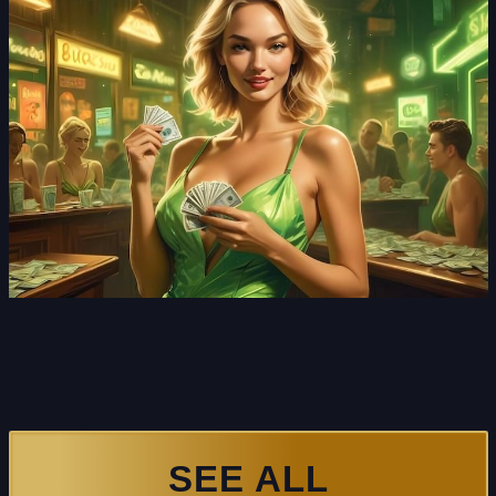
SEE ALL