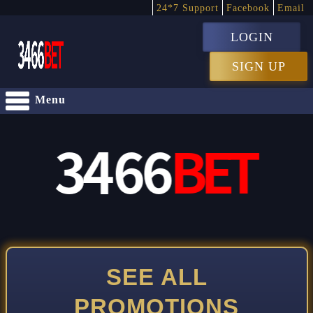
24*7 Support
Facebook
Email
LOGIN
SIGN UP
Menu
SEE ALL
PROMOTIONS