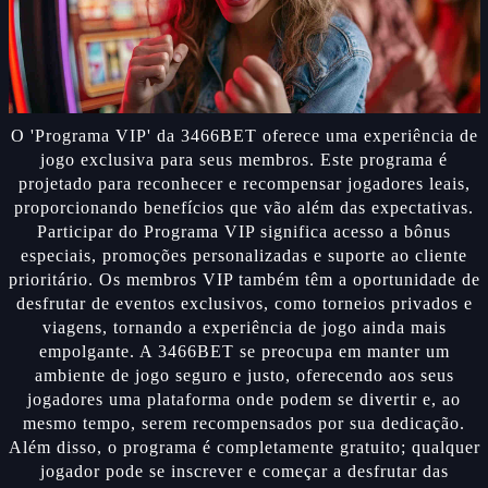
O 'Programa VIP' da 3466BET oferece uma experiência de
jogo exclusiva para seus membros. Este programa é
projetado para reconhecer e recompensar jogadores leais,
proporcionando benefícios que vão além das expectativas.
Participar do Programa VIP significa acesso a bônus
especiais, promoções personalizadas e suporte ao cliente
prioritário. Os membros VIP também têm a oportunidade de
desfrutar de eventos exclusivos, como torneios privados e
viagens, tornando a experiência de jogo ainda mais
empolgante. A 3466BET se preocupa em manter um
ambiente de jogo seguro e justo, oferecendo aos seus
jogadores uma plataforma onde podem se divertir e, ao
mesmo tempo, serem recompensados por sua dedicação.
Além disso, o programa é completamente gratuito; qualquer
jogador pode se inscrever e começar a desfrutar das